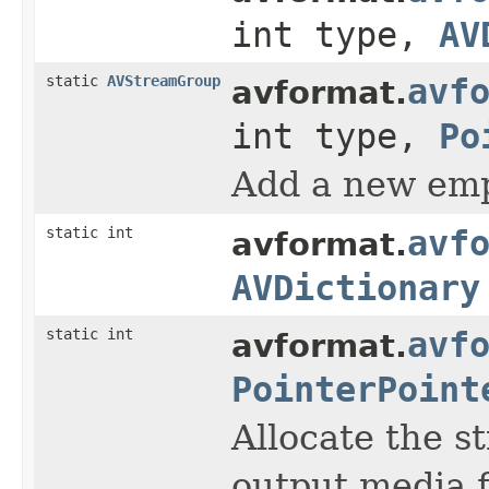
int type,
AV
static
AVStreamGroup
avf
avformat.
int type,
Po
Add a new empt
static int
avf
avformat.
AVDictionary
static int
avf
avformat.
PointerPoint
Allocate the s
output media f