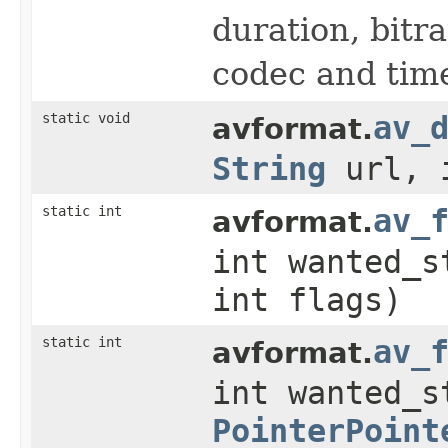
duration, bitr
codec and tim
static void
av_
avformat.
String
url, i
static int
av_
avformat.
int wanted_s
int flags)
static int
av_
avformat.
int wanted_s
PointerPoint