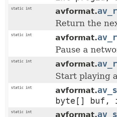
static int
av_
avformat.
Return the nex
static int
av_
avformat.
Pause a netwo
static int
av_
avformat.
Start playing 
static int
av_
avformat.
byte[] buf, 
static int
av_
avformat.