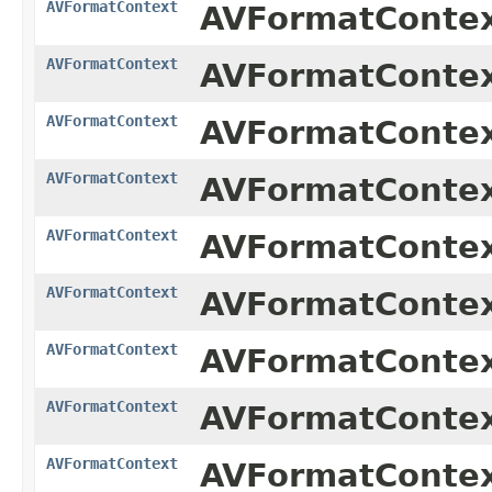
AVFormatContext
AVFormatContex
AVFormatContext
AVFormatContex
AVFormatContext
AVFormatContex
AVFormatContext
AVFormatContex
AVFormatContext
AVFormatContex
AVFormatContext
AVFormatContex
AVFormatContext
AVFormatContex
AVFormatContext
AVFormatContex
AVFormatContext
AVFormatContex