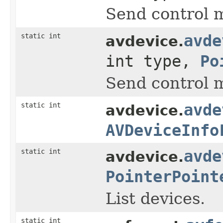
Send control m
static int
avde
avdevice.
int type,
Po
Send control m
static int
avde
avdevice.
AVDeviceInfo
static int
avde
avdevice.
PointerPoint
List devices.
static int